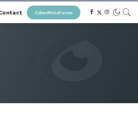
Contact
CyberAfricaForum