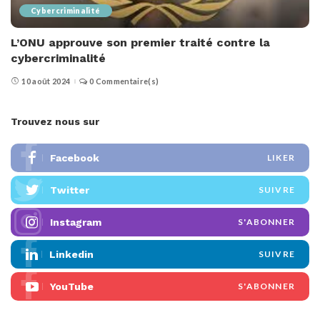
Cybercriminalité
L’ONU approuve son premier traité contre la
cybercriminalité
10 août 2024
0 Commentaire(s)
Trouvez nous sur
Facebook
LIKER
Twitter
SUIVRE
Instagram
S'ABONNER
Linkedin
SUIVRE
YouTube
S'ABONNER