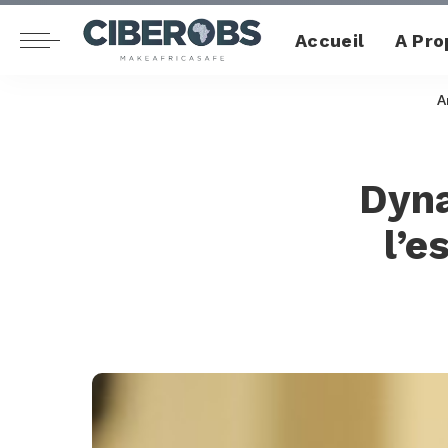
Accueil
A Pro
A
Dyna
l’e