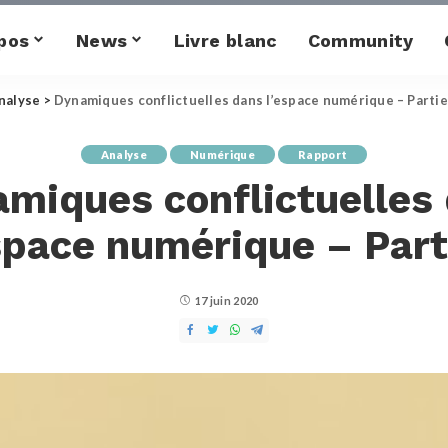
pos
News
Livre blanc
Community
nalyse
>
Dynamiques conflictuelles dans l’espace numérique – Partie
Analyse
Numérique
Rapport
miques conflictuelles
space numérique – Part
17 juin 2020