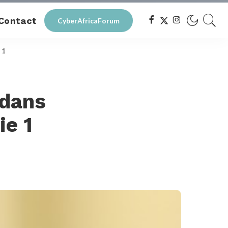
Contact
CyberAfricaForum
 1
 dans
ie 1