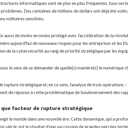
structures informatiques sont de plus en plus fréquentes, tous sec
roblèmes. Des centaines de millions de dollars ont déjà été volés,
ons militaires sensibles.
s aussi de moins en moins protégé avec l’accélération de la révoluti
ère aujourd’hui de nouveaux risques pour les entreprises et les Eta
ion de la cybersécurité au rang de priorité stratégique par les équ
 sous le sens de se demander de quelle(s) manière(s) le numérique 
 rupture stratégique et, en ce sens, l’analyse de trois opérations – l’
ment de réponse à cette problématique de bouleversement des rapp
 que facteur de rupture stratégique
ongé le monde dans une nouvelle ère. Cette dynamique, qui a profo
i-siècle, est le résultat d’une succession de grandes percées tech