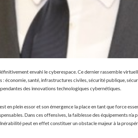
finitivement envahi le cyberespace. Ce dernier rassemble virtuel
: économie, santé, infrastructures civiles, sécurité publique, sécu
dépendantes des innovations technologiques cybernétiques.
st en plein essor et son émergence la place en tant que force esse
spensables. Dans ces offensives, la faiblesse des équipements n’a p
lnérabilité peut en effet constituer un obstacle majeur à la prospé