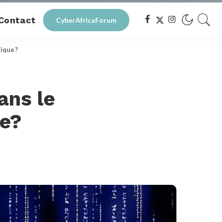
Contact
CyberAfricaForum
tique?
ans le
ue?