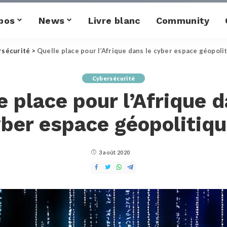
pos
News
Livre blanc
Community
rsécurité
>
Quelle place pour l’Afrique dans le cyber espace géopoli
Cybersécurité
e place pour l’Afrique d
ber espace géopolitiq
3 août 2020