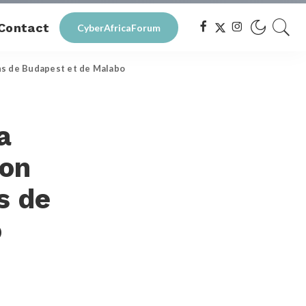
Contact
CyberAfricaForum
ons de Budapest et de Malabo
a
ion
s de
o