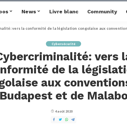
pos
News
Livre blanc
Community
alité: vers la conformité de la législation congolaise aux conventi
Cybersécurité
Cybercriminalité: vers l
nformité de la législat
golaise aux convention
Budapest et de Malab
4 août 2020