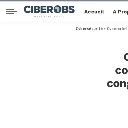
Accueil
A Pro
Cybersécurité
>
Cybercrimin
co
con