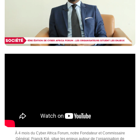
À 4 mois du Cyber Africa Forum, notre Fondateur et Commissaire
Général, Franck Kié, situe les enjeux autour de l’organisation de