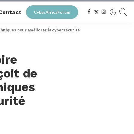
Contact
CyberAfricaForum
chniques pour améliorer la cybersécurité
ire
çoit de
niques
urité