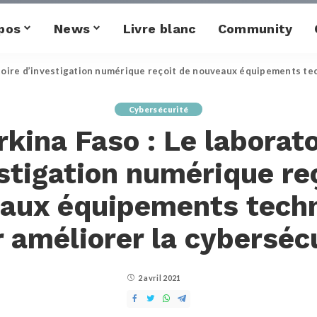
pos
News
Livre blanc
Community
atoire d’investigation numérique reçoit de nouveaux équipements te
Cybersécurité
rkina Faso : Le laborato
stigation numérique re
aux équipements tech
 améliorer la cyberséc
2 avril 2021