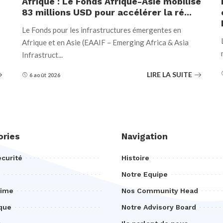
Afrique : Le Fonds Afrique-Asie mobilise
83 millions USD pour accélérer la ré...
Le Fonds pour les infrastructures émergentes en
Afrique et en Asie (EAAIF – Emerging Africa & Asia
Infrastruct
...
LIRE LA SUITE
6 août 2026
ories
Navigation
curité
Histoire
Notre Equipe
rime
Nos Community Head
que
Notre Advisory Board