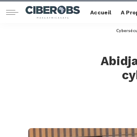
Accueil
A Pro
Cybersécu
Abidja
cy