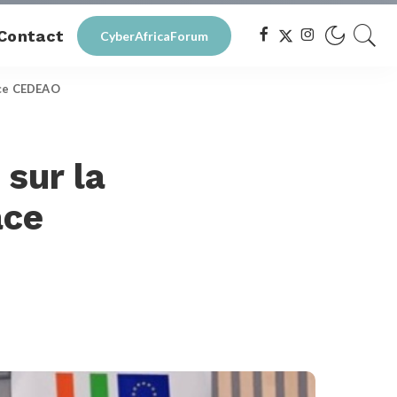
Contact
CyberAfricaForum
pace CEDEAO
 sur la
ace