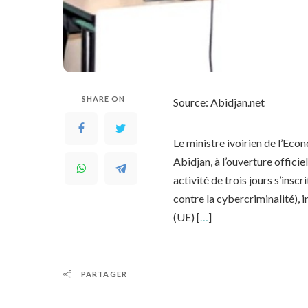
SHARE ON
Source: Abidjan.net
Le ministre ivoirien de l’Ec
Abidjan, à l’ouverture offici
activité de trois jours s’ins
contre la cybercriminalité),
(UE) [
…
]
PARTAGER