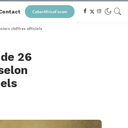
Contact
CyberAfricaForum
niers chiffres officiels
 de 26
 selon
iels