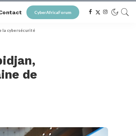
Contact
CyberAfricaForum
e la cybersécurité
idjan,
aine de