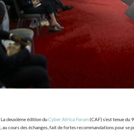
a deuxième édition du
Cyber Africa Forum
(CAF) s’est tenue du 
t, au cours des échanges, fait de fortes recommandations pour se