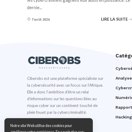
les cybercriminels gagnent eux aussi en puissance. Le
dernie
...
LIRE LA SUITE
7 août 2026
Catég
Cybersé
Analyse
Ciberobs est une plateforme spécialisée sur
la cybersécurité avec un focus sur l’Afrique.
Cyberc
Elle a donc l’ambition d’être un relai
Numéri
d’informations sur les questions liées au
risque cyber sur un continent touché de
Rapport
plein fouet par la cybercriminalité.
Hacking
Notre site Web utilise des cookies pour
améliorer votre expérience. En savoir plus sur: