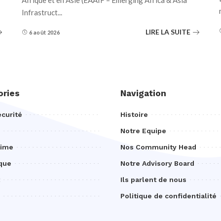
Afrique et en Asie (EAAIF – Emerging Africa & Asia
Infrastruct
...
LIRE LA SUITE
6 août 2026
ories
Navigation
curité
Histoire
Notre Equipe
rime
Nos Community Head
que
Notre Advisory Board
Ils parlent de nous
Politique de confidentialité