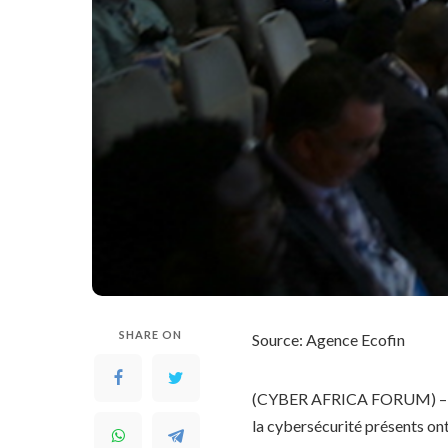
SHARE ON
Source: Agence Ecofin
(CYBER AFRICA FORUM) – L
la cybersécurité présents on