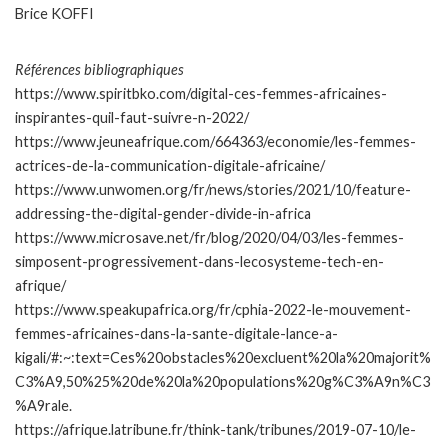
Brice KOFFI
Références bibliographiques
https://www.spiritbko.com/digital-ces-femmes-africaines-
inspirantes-quil-faut-suivre-n-2022/
https://www.jeuneafrique.com/664363/economie/les-femmes-
actrices-de-la-communication-digitale-africaine/
https://www.unwomen.org/fr/news/stories/2021/10/feature-
addressing-the-digital-gender-divide-in-africa
https://www.microsave.net/fr/blog/2020/04/03/les-femmes-
simposent-progressivement-dans-lecosysteme-tech-en-
afrique/
https://www.speakupafrica.org/fr/cphia-2022-le-mouvement-
femmes-africaines-dans-la-sante-digitale-lance-a-
kigali/#:~:text=Ces%20obstacles%20excluent%20la%20majorit%
C3%A9,50%25%20de%20la%20populations%20g%C3%A9n%C3
%A9rale.
https://afrique.latribune.fr/think-tank/tribunes/2019-07-10/le-