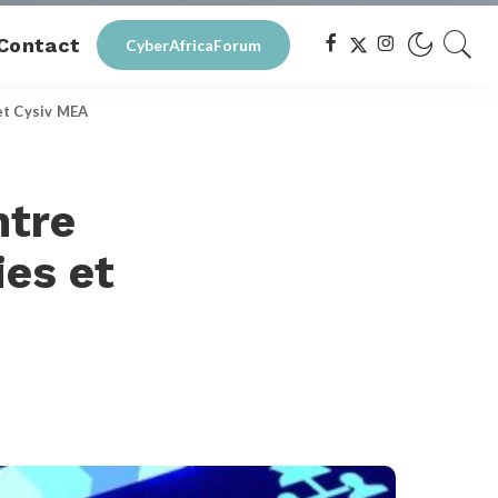
Contact
CyberAfricaForum
et Cysiv MEA
ntre
ies et