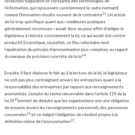
l’évolution fulgurante et constante des technologies de
l’information, qui repoussent constamment le cadre normatif,
13
comme l’innovation résulte souvent de la contrainte
. Un article
de loi trop spécifique quant aux « meilleures pratiques
généralement reconnues » aurait donc eu pour effet d’obliger le
législateur à réécrire constamment la loi, ce qui aurait été contre-
productif. En pratique, toutefois, ce flou volontaire rend
l’application du principe d’anonymisation plus complexe, au regard
14
du manque de précision concrète de la loi
.
Ensuite, il faut déplorer le fait qu’à la lecture de la loi, le législateur
ne soit pas plus contraignant envers les entreprises quant à la
responsabilité des entreprises par rapport aux renseignements
anonymisés. L’emploi du terme raisonnable dans l’article 119 de la
15
loi 25
permet de déduire que les organisations ont une obligation
de moyens envers les renseignements personnels des personnes
16
concernées
et ce malgré l’obligation de résultat propre à la
17
définition même de l’anonymisation
.