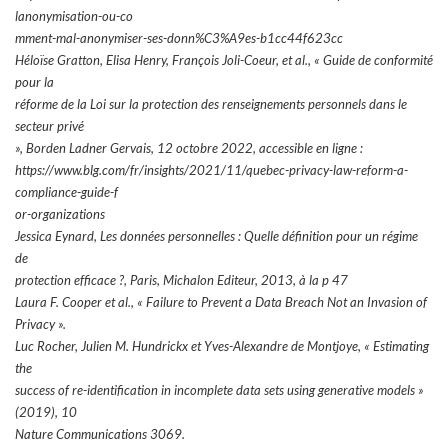
lanonymisation-ou-co
mment-mal-anonymiser-ses-donn%C3%A9es-b1cc44f623cc
Héloïse Gratton, Elisa Henry, François Joli-Coeur, et al., « Guide de conformité
pour la
réforme de la Loi sur la protection des renseignements personnels dans le
secteur privé
», Borden Ladner Gervais, 12 octobre 2022, accessible en ligne :
https://www.blg.com/fr/insights/2021/11/quebec-privacy-law-reform-a-
compliance-guide-f
or-organizations
Jessica Eynard, Les données personnelles : Quelle définition pour un régime
de
protection efficace ?, Paris, Michalon Editeur, 2013, à la p 47
Laura F. Cooper et al., « Failure to Prevent a Data Breach Not an Invasion of
Privacy ».
Luc Rocher, Julien M. Hundrickx et Yves-Alexandre de Montjoye, « Estimating
the
success of re-identification in incomplete data sets using generative models »
(2019), 10
Nature Communications 3069.