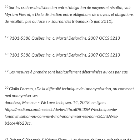
16
Sur les critères de distinction entre l’obligation de moyens et résultat, voir
Myriam Pierrat, « De la distinction entre obligations de moyens et obligations
de résultat : pile ou face ? », Journal des tribunaux (5 juin 2011).
17
9101-5388 Québec inc. c. Martel Desjardins, 2007 QCCS 3213
18
9101-5388 Québec inc. c. Martel Desjardins, 2007 QCCS 3213
19
Les mesures à prendre sont habituellement déterminées au cas par cas.
20
Giulio Foresto, «De la difficulté technique de l’anonymisation, ou comment
mal anonymiser ses
données», Meetech – We Love Tech, sep. 14, 2018, en ligne :
https://medium.com/meetech/de-la-difficult%C3%A9-technique-de-
lanonymisation-ou-comment-mal-anonymiser-ses-donn%C3%A9es-
b1cc44f623cc .
21