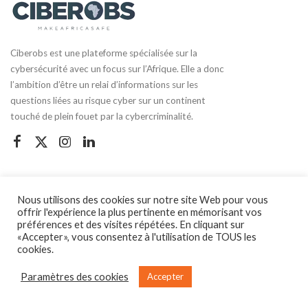
Ciberobs est une plateforme spécialisée sur la
cybersécurité avec un focus sur l’Afrique. Elle a donc
l’ambition d’être un relai d’informations sur les
questions liées au risque cyber sur un continent
touché de plein fouet par la cybercriminalité.
Catégories
Nous utilisons des cookies sur notre site Web pour vous
offrir l'expérience la plus pertinente en mémorisant vos
Cybersécurité
préférences et des visites répétées. En cliquant sur
«Accepter», vous consentez à l'utilisation de TOUS les
Analyse
cookies.
Notre site Web utilise des cookies pour améliorer votre expérience. En savoir
Cybercrime
plus sur:
Politique de confidentialité
Paramètres des cookies
Accepter
Numérique
Accepter
Rapport