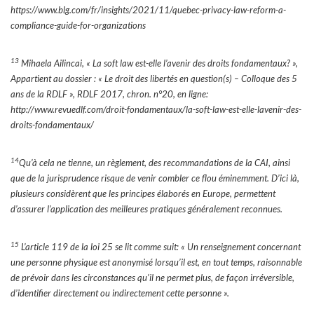
https://www.blg.com/fr/insights/2021/11/quebec-privacy-law-reform-a-
compliance-guide-for-organizations
13
Mihaela Ailincai, « La soft law est-elle l’avenir des droits fondamentaux? »,
Appartient au dossier : « Le droit des libertés en question(s) – Colloque des 5
ans de la RDLF », RDLF 2017, chron. n°20, en ligne:
http://www.revuedlf.com/droit-fondamentaux/la-soft-law-est-elle-lavenir-des-
droits-fondamentaux/
14
Qu’à cela ne tienne, un règlement, des recommandations de la CAI, ainsi
que de la jurisprudence risque de venir combler ce flou éminemment. D’ici là,
plusieurs considèrent que les principes élaborés en Europe, permettent
d’assurer l’application des meilleures pratiques généralement reconnues.
15
L’article 119 de la loi 25 se lit comme suit: « Un renseignement concernant
une personne physique est anonymisé lorsqu’il est, en tout temps, raisonnable
de prévoir dans les circonstances qu’il ne permet plus, de façon irréversible,
d’identifier directement ou indirectement cette personne ».