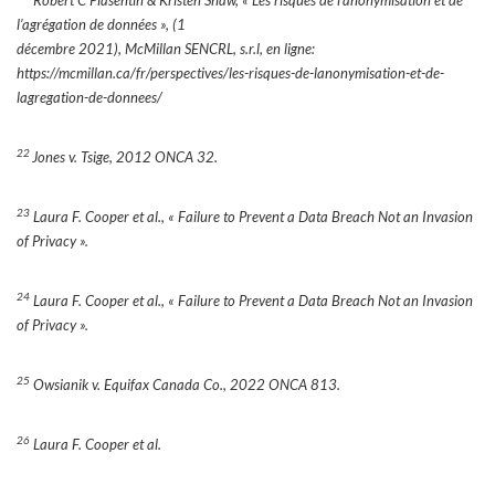
Robert C Piasentin & Kristen Shaw, « Les risques de l’anonymisation et de
l’agrégation de données », (1
décembre 2021), McMillan SENCRL, s.r.l, en ligne:
https://mcmillan.ca/fr/perspectives/les-risques-de-lanonymisation-et-de-
lagregation-de-donnees/
22
Jones v. Tsige, 2012 ONCA 32.
23
Laura F. Cooper et al., « Failure to Prevent a Data Breach Not an Invasion
of Privacy ».
24
Laura F. Cooper et al., « Failure to Prevent a Data Breach Not an Invasion
of Privacy ».
25
Owsianik v. Equifax Canada Co., 2022 ONCA 813.
26
Laura F. Cooper et al.