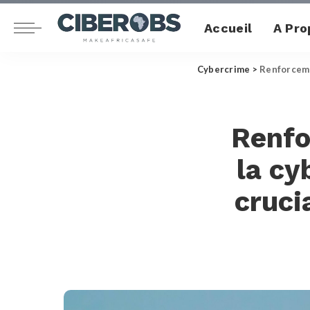
Accueil
A Pro
Cybercrime
>
Renforcemen
Renfo
la cy
cruci