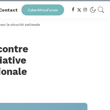
Contact
CyberAfricaForum
our la sécurité nationale
contre
iative
ionale