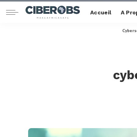
Accueil
A Pro
Cybers
cybe