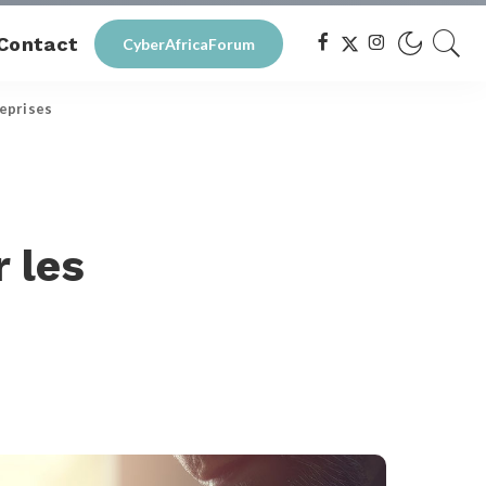
Contact
CyberAfricaForum
reprises
r les