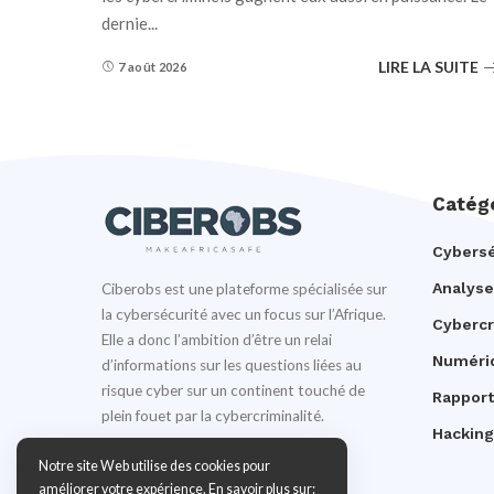
dernie
...
LIRE LA SUITE
7 août 2026
Catég
Cybersé
Analyse
Ciberobs est une plateforme spécialisée sur
la cybersécurité avec un focus sur l’Afrique.
Cyberc
Elle a donc l’ambition d’être un relai
Numéri
d’informations sur les questions liées au
risque cyber sur un continent touché de
Rapport
plein fouet par la cybercriminalité.
Hacking
Notre site Web utilise des cookies pour
améliorer votre expérience. En savoir plus sur: