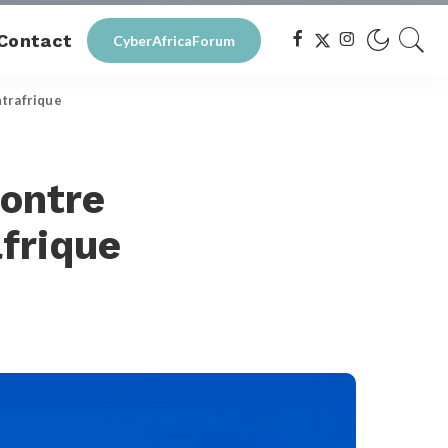
Contact
CyberAfricaForum
ntrafrique
contre
afrique