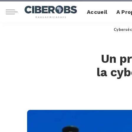
Accueil
A Pro
Cyberséc
Un pr
la cyb