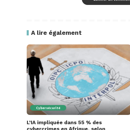
A lire également
Cybersécurité
L’IA impliquée dans 55 % des
cybercrimes en Afrique, selon