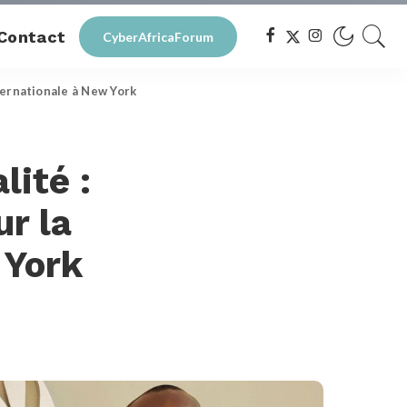
Contact
CyberAfricaForum
nternationale à New York
lité :
ur la
 York