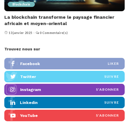
Blockchain
La blockchain transforme le paysage financier
africain et moyen-oriental
13 janvier 2025
0 Commentaire(s)
Trouvez nous sur
Facebook
LIKER
Twitter
SUIVRE
Instagram
S'ABONNER
Linkedin
SUIVRE
YouTube
S'ABONNER