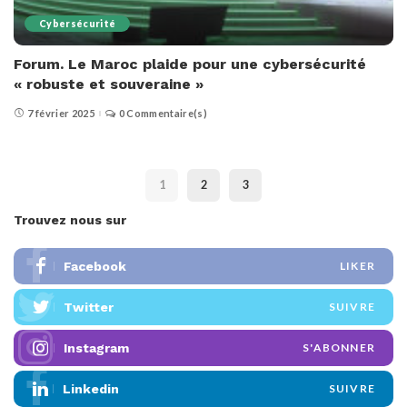
Cybersécurité
Forum. Le Maroc plaide pour une cybersécurité
« robuste et souveraine »
7 février 2025
0 Commentaire(s)
1
2
3
Trouvez nous sur
Facebook
LIKER
Twitter
SUIVRE
Instagram
S'ABONNER
Linkedin
SUIVRE