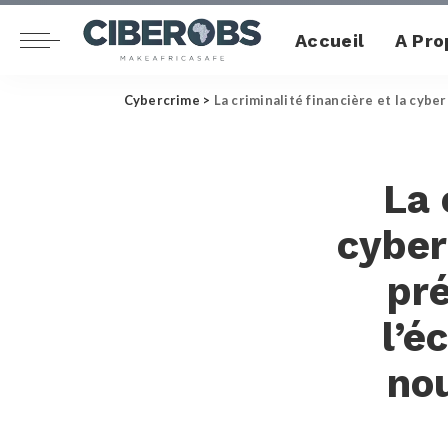
Accueil
A Pro
Cybercrime
>
La criminalité financière et la cyb
La 
cyber
pré
l’é
no