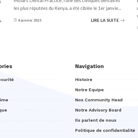
Molars Dental Practice, l’une des cliniques dentaires
s
les plus réputées du Kenya, a été ciblée le 1er janvie
...
LIRE LA SUITE
8 janvier 2025
ories
Navigation
curité
Histoire
Notre Equipe
rime
Nos Community Head
que
Notre Advisory Board
Ils parlent de nous
Politique de confidentialité