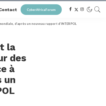
Contact
CyberAfricaForum
le mondiale, d’après un nouveau rapport d’INTERPOL
t la
ur des
ce à
s un
POL