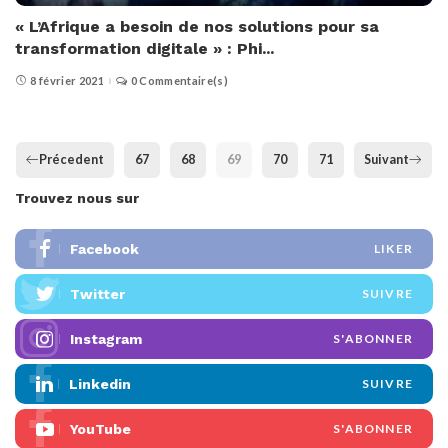
« L’Afrique a besoin de nos solutions pour sa
transformation digitale » : Phi...
8 février 2021
0 Commentaire(s)
Précedent
67
68
69
70
71
Suivant
Trouvez nous sur
Facebook
LIKER
Twitter
SUIVRE
Instagram
S'ABONNER
Linkedin
SUIVRE
YouTube
S'ABONNER