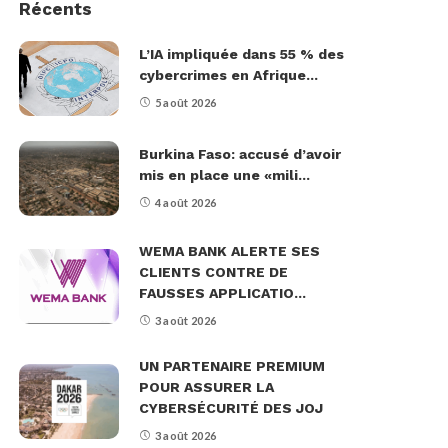
Récents
L’IA impliquée dans 55 % des
cybercrimes en Afrique...
5 août 2026
Burkina Faso: accusé d’avoir
mis en place une «mili...
4 août 2026
WEMA BANK ALERTE SES
CLIENTS CONTRE DE
FAUSSES APPLICATIO...
3 août 2026
UN PARTENAIRE PREMIUM
POUR ASSURER LA
CYBERSÉCURITÉ DES JOJ
3 août 2026