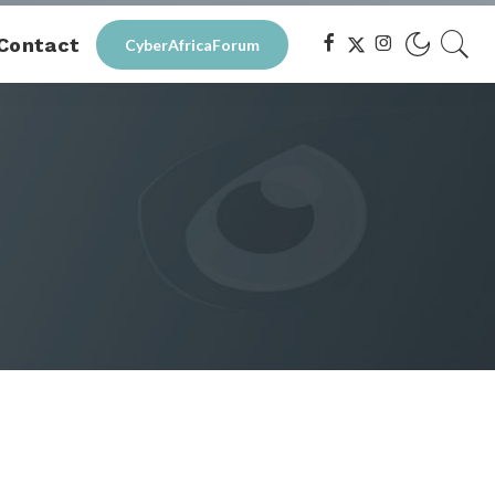
Contact
CyberAfricaForum